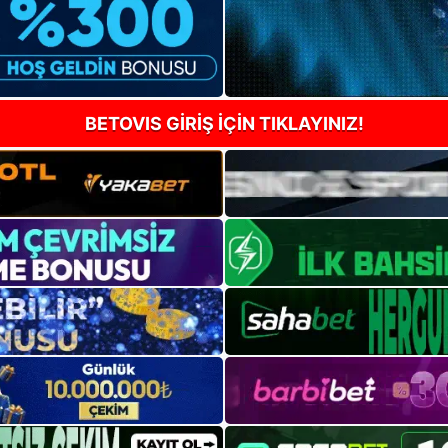
BETOVIS GİRİŞ İÇİN TIKLAYINIZ!