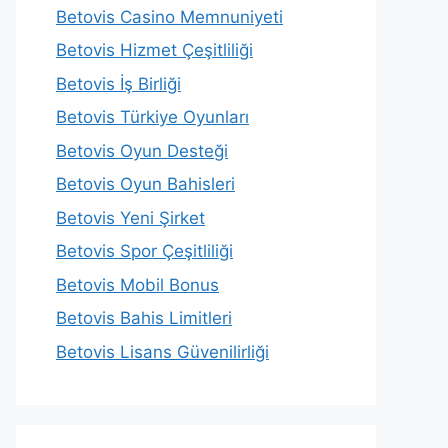
Betovis Casino Memnuniyeti
Betovis Hizmet Çeşitliliği
Betovis İş Birliği
Betovis Türkiye Oyunları
Betovis Oyun Desteği
Betovis Oyun Bahisleri
Betovis Yeni Şirket
Betovis Spor Çeşitliliği
Betovis Mobil Bonus
Betovis Bahis Limitleri
Betovis Lisans Güvenilirliği