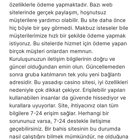
özelliklerle ödeme yapmaktadır. Bazı web
sitelerinde gerçek paylaşım, hoşnutsuz
müşterilere yardımcı olabilir. Bu site daha önce
hiç böyle bir şey görmedi. Makbuz isteseler bile
müşterilerimize hızlı bir şekilde ödeme yapmak
istiyoruz. Bu sitelerde hizmet için ödeme yapan
birçok müşteri onlardan memnun.
Kuruluşunuzun iletişim bilgilerinin doğru ve
güncel olduğundan emin olun. Güncellemeden
sonra gruba katılmanın tek yolu yeni bağlantı
adresidir. Bu yasadışı casino sitesi, iyi özellikleri
nedeniyle çok dikkat çekiyor. Erişilebilir yapıları
kullanabilen insanlar da güvende hissediyor ve
kurallara uyuyorlar. Site, ihtiyacınız olan tüm
bilgilere 7-24 erişim sağlar. Herhangi bir
sorununuz varsa, 7-24 destekle iletişime
geçebilirsiniz. Bir bahis sitesinin bu durumda
nasıl çalıştığını bilmek mümkündür, ne olduğuna