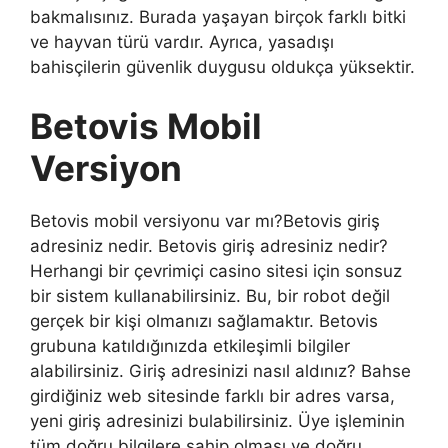
bakmalısınız. Burada yaşayan birçok farklı bitki
ve hayvan türü vardır. Ayrıca, yasadışı
bahisçilerin güvenlik duygusu oldukça yüksektir.
Betovis Mobil
Versiyon
Betovis mobil versiyonu var mı?Betovis giriş
adresiniz nedir. Betovis giriş adresiniz nedir?
Herhangi bir çevrimiçi casino sitesi için sonsuz
bir sistem kullanabilirsiniz. Bu, bir robot değil
gerçek bir kişi olmanızı sağlamaktır. Betovis
grubuna katıldığınızda etkileşimli bilgiler
alabilirsiniz. Giriş adresinizi nasıl aldınız? Bahse
girdiğiniz web sitesinde farklı bir adres varsa,
yeni giriş adresinizi bulabilirsiniz. Üye işleminin
tüm doğru bilgilere sahip olması ve doğru