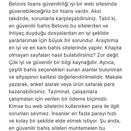
Betovis lisans güvenilirliği i̇yi bir web sitesinde
güvenebileceğiniz bir lisans vardır. Aksi
takdirde, sorunlarla karşılaşabilirsiniz. Tabii ki,
en güvenilir bahis Betovis bu sitelerden ve
ihtiyaç duyduğu dosyalardan en iyi şekilde
yararlanmak için büyük bir sorundur. Araştırma
en iyi ve en karlı bahis sitelerinde yapılır. Kitapta
olmayan sayfaları nasıl bulabilirsiniz? Zor değil.
Çok iyi ve güvenilir bir bilgi kaynağıdır. Ayrıca,
çeşitli bahis seçenekleri sunan alanlar bulunmalı
ve altyapının kalitesi değerlendirilmelidir. Makale
yazarak, anket alarak veya ürün satarak para
kazanabilirsiniz. Tazminat, çalışanlara
çalışmaları için verilen bir ödeme biçimidir.
Kimse bu web sitelerini kullanırken para ile ilgili
sorunları sevmez. İnsanlar en fazla parayı hızlı
ve kolay bir şekilde elde etmek istiyor. Şu anda,
en güvenilir bahis siteleri muhtemelen bu