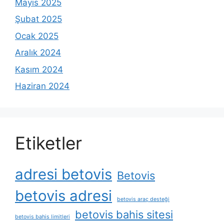
Mayıs 2025
Şubat 2025
Ocak 2025
Aralık 2024
Kasım 2024
Haziran 2024
Etiketler
adresi betovis
Betovis
betovis adresi
betovis araç desteği
betovis bahis sitesi
betovis bahis limitleri