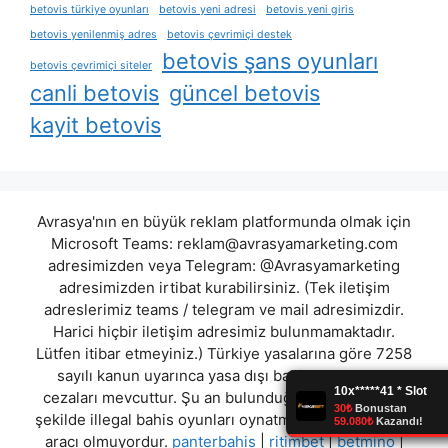
betovis türkiye oyunları
betovis yeni adresi
betovis yeni giris
betovis yenilenmiş adres
betovis çevrimiçi destek
betovis şans oyunları
betovis çevrimiçi siteler
canli betovis
güncel betovis
kayit betovis
Avrasya'nın en büyük reklam platformunda olmak için
Microsoft Teams:
reklam@avrasyamarketing.com
adresimizden veya Telegram: @Avrasyamarketing
adresimizden irtibat kurabilirsiniz. (Tek iletişim
adreslerimiz teams / telegram ve mail adresimizdir.
Harici hiçbir iletişim adresimiz bulunmamaktadır.
Lütfen itibar etmeyiniz.) Türkiye yasalarına göre 7258
sayılı kanun uyarınca yasa dışı bahis oynamanın
cezaları mevcuttur. Şu an bulunduğunuz site hiç bir
şekilde illegal bahis oyunları oynatmıyor ve oynamaya
aracı olmuyordur.
panterbahis
|
ritimbet
|
betmino
|