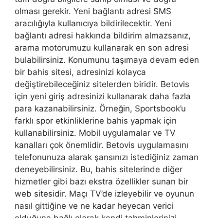
olması gerekir. Yeni bağlantı adresi SMS
aracılığıyla kullanıcıya bildirilecektir. Yeni
bağlantı adresi hakkında bildirim almazsanız,
arama motorumuzu kullanarak en son adresi
bulabilirsiniz. Konumunu taşımaya devam eden
bir bahis sitesi, adresinizi kolayca
değiştirebileceğiniz sitelerden biridir. Betovis
için yeni giriş adresinizi kullanarak daha fazla
para kazanabilirsiniz. Örneğin, Sportsbook’u
farklı spor etkinliklerine bahis yapmak için
kullanabilirsiniz. Mobil uygulamalar ve TV
kanalları çok önemlidir. Betovis uygulamasını
telefonunuza alarak şansınızı istediğiniz zaman
deneyebilirsiniz. Bu, bahis sitelerinde diğer
hizmetler gibi bazı ekstra özellikler sunan bir
web sitesidir. Maçı TV’de izleyebilir ve oyunun
nasıl gittiğine ve ne kadar heyecan verici