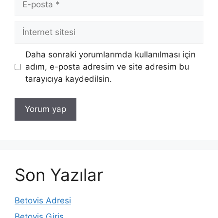
posta
İnternet
sitesi
Daha sonraki yorumlarımda kullanılması için
adım, e-posta adresim ve site adresim bu
tarayıcıya kaydedilsin.
Son Yazılar
Betovis Adresi
Betovis Giriş