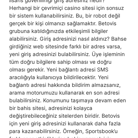
lisans güvenilirliği
giriş adresiniz nedir?
Herhangi bir çevrimiçi casino sitesi için sonsuz
bir sistem kullanabilirsiniz. Bu, bir robot değil
gerçek bir kişi olmanızı sağlamaktır. Betovis
grubuna katıldığınızda etkileşimli bilgiler
alabilirsiniz. Giriş adresinizi nasıl aldınız? Bahse
girdiğiniz web sitesinde farklı bir adres varsa,
yeni giriş adresinizi bulabilirsiniz. Üye işleminin
tüm doğru bilgilere sahip olması ve doğru
olması gerekir. Yeni bağlantı adresi SMS
aracılığıyla kullanıcıya bildirilecektir. Yeni
bağlantı adresi hakkında bildirim almazsanız,
arama motorumuzu kullanarak en son adresi
bulabilirsiniz. Konumunu taşımaya devam eden
bir bahis sitesi, adresinizi kolayca
değiştirebileceğiniz sitelerden biridir. Betovis
için yeni giriş adresinizi kullanarak daha fazla
para kazanabilirsiniz. Örneğin, Sportsbook’u