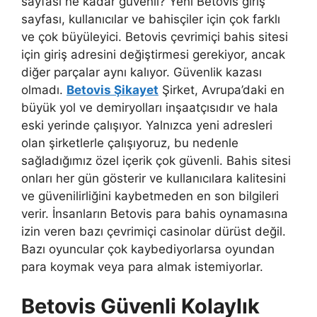
sayfası ne kadar güvenli? Yeni Betovis giriş
sayfası, kullanıcılar ve bahisçiler için çok farklı
ve çok büyüleyici. Betovis çevrimiçi bahis sitesi
için giriş adresini değiştirmesi gerekiyor, ancak
diğer parçalar aynı kalıyor. Güvenlik kazası
olmadı.
Betovis Şikayet
Şirket, Avrupa’daki en
büyük yol ve demiryolları inşaatçısıdır ve hala
eski yerinde çalışıyor. Yalnızca yeni adresleri
olan şirketlerle çalışıyoruz, bu nedenle
sağladığımız özel içerik çok güvenli. Bahis sitesi
onları her gün gösterir ve kullanıcılara kalitesini
ve güvenilirliğini kaybetmeden en son bilgileri
verir. İnsanların Betovis para bahis oynamasına
izin veren bazı çevrimiçi casinolar dürüst değil.
Bazı oyuncular çok kaybediyorlarsa oyundan
para koymak veya para almak istemiyorlar.
Betovis Güvenli Kolaylık