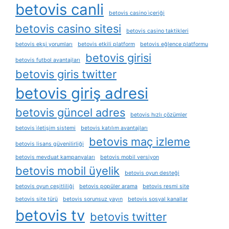
betovis canli
betovis casino i̇çeriği
betovis casino sitesi
betovis casino taktikleri
betovis ekşi yorumları
betovis etkili platform
betovis eğlence platformu
betovis girisi
betovis futbol avantajları
betovis giris twitter
betovis giriş adresi
betovis güncel adres
betovis hızlı çözümler
betovis i̇letişim sistemi
betovis katılım avantajları
betovis maç izleme
betovis lisans güvenilirliği
betovis mevduat kampanyaları
betovis mobil versiyon
betovis mobil üyelik
betovis oyun desteği
betovis oyun çeşitliliği
betovis popüler arama
betovis resmi site
betovis site türü
betovis sorunsuz yayın
betovis sosyal kanallar
betovis tv
betovis twitter