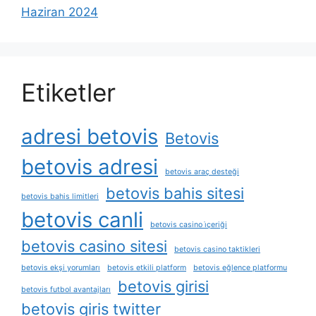
Haziran 2024
Etiketler
adresi betovis
Betovis
betovis adresi
betovis araç desteği
betovis bahis sitesi
betovis bahis limitleri
betovis canli
betovis casino i̇çeriği
betovis casino sitesi
betovis casino taktikleri
betovis ekşi yorumları
betovis etkili platform
betovis eğlence platformu
betovis girisi
betovis futbol avantajları
betovis giris twitter