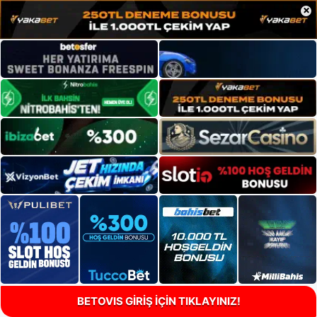
×
BETOVIS GİRİŞ İÇİN TIKLAYINIZ!