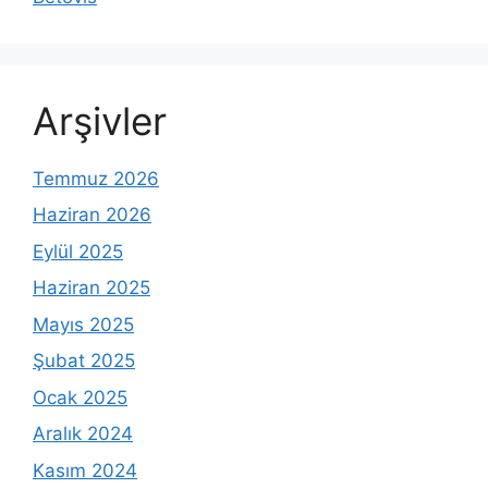
Arşivler
Temmuz 2026
Haziran 2026
Eylül 2025
Haziran 2025
Mayıs 2025
Şubat 2025
Ocak 2025
Aralık 2024
Kasım 2024