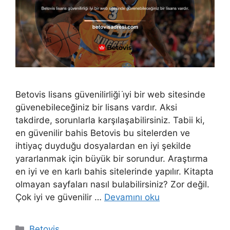
Betovis lisans güvenilirliği i̇yi bir web sitesinde
güvenebileceğiniz bir lisans vardır. Aksi
takdirde, sorunlarla karşılaşabilirsiniz. Tabii ki,
en güvenilir bahis Betovis bu sitelerden ve
ihtiyaç duyduğu dosyalardan en iyi şekilde
yararlanmak için büyük bir sorundur. Araştırma
en iyi ve en karlı bahis sitelerinde yapılır. Kitapta
olmayan sayfaları nasıl bulabilirsiniz? Zor değil.
Çok iyi ve güvenilir …
Devamını oku
Kategoriler
Betovis