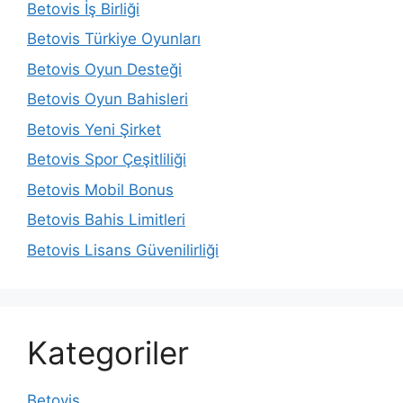
Betovis İş Birliği
Betovis Türkiye Oyunları
Betovis Oyun Desteği
Betovis Oyun Bahisleri
Betovis Yeni Şirket
Betovis Spor Çeşitliliği
Betovis Mobil Bonus
Betovis Bahis Limitleri
Betovis Lisans Güvenilirliği
Kategoriler
Betovis