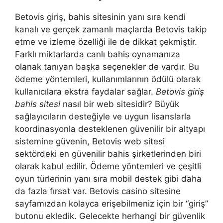
Betovis giriş, bahis sitesinin yanı sıra kendi
kanalı ve gerçek zamanlı maçlarda Betovis takip
etme ve izleme özelliği ile de dikkat çekmiştir.
Farklı miktarlarda canlı bahis oynamanıza
olanak tanıyan başka seçenekler de vardır. Bu
ödeme yöntemleri, kullanımlarının ödülü olarak
kullanıcılara ekstra faydalar sağlar.
Betovis giriş
bahis sitesi
nasıl bir web sitesidir? Büyük
sağlayıcıların desteğiyle ve uygun lisanslarla
koordinasyonla desteklenen güvenilir bir altyapı
sistemine güvenin, Betovis web sitesi
sektördeki en güvenilir bahis şirketlerinden biri
olarak kabul edilir. Ödeme yöntemleri ve çeşitli
oyun türlerinin yanı sıra mobil destek gibi daha
da fazla fırsat var. Betovis casino sitesine
sayfamızdan kolayca erişebilmeniz için bir “giriş”
butonu ekledik. Gelecekte herhangi bir güvenlik