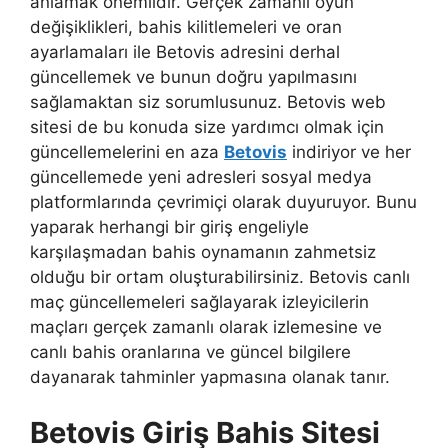
anlamak önemlidir. Gerçek zamanlı oyun
değişiklikleri, bahis kilitlemeleri ve oran
ayarlamaları ile Betovis adresini derhal
güncellemek ve bunun doğru yapılmasını
sağlamaktan siz sorumlusunuz. Betovis web
sitesi de bu konuda size yardımcı olmak için
güncellemelerini en aza
Betovis
indiriyor ve her
güncellemede yeni adresleri sosyal medya
platformlarında çevrimiçi olarak duyuruyor. Bunu
yaparak herhangi bir giriş engeliyle
karşılaşmadan bahis oynamanın zahmetsiz
olduğu bir ortam oluşturabilirsiniz. Betovis canlı
maç güncellemeleri sağlayarak izleyicilerin
maçları gerçek zamanlı olarak izlemesine ve
canlı bahis oranlarına ve güncel bilgilere
dayanarak tahminler yapmasına olanak tanır.
Betovis Giriş Bahis Sitesi