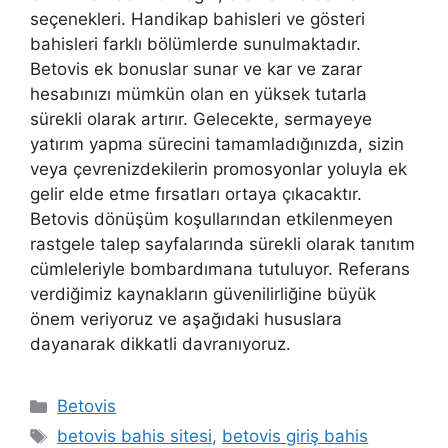
seçenekleri. Handikap bahisleri ve gösteri
bahisleri farklı bölümlerde sunulmaktadır.
Betovis ek bonuslar sunar ve kar ve zarar
hesabınızı mümkün olan en yüksek tutarla
sürekli olarak artırır. Gelecekte, sermayeye
yatırım yapma sürecini tamamladığınızda, sizin
veya çevrenizdekilerin promosyonlar yoluyla ek
gelir elde etme fırsatları ortaya çıkacaktır.
Betovis dönüşüm koşullarından etkilenmeyen
rastgele talep sayfalarında sürekli olarak tanıtım
cümleleriyle bombardımana tutuluyor. Referans
verdiğimiz kaynakların güvenilirliğine büyük
önem veriyoruz ve aşağıdaki hususlara
dayanarak dikkatli davranıyoruz.
Kategoriler
Betovis
Etiketler
betovis bahis sitesi
,
betovis giriş bahis