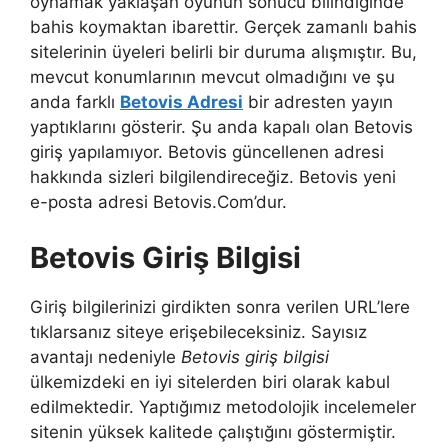
oynamak yaklaşan oyunun sonucu bilindiğinde
bahis koymaktan ibarettir. Gerçek zamanlı bahis
sitelerinin üyeleri belirli bir duruma alışmıştır. Bu,
mevcut konumlarının mevcut olmadığını ve şu
anda farklı
Betovis Adresi
bir adresten yayın
yaptıklarını gösterir. Şu anda kapalı olan Betovis
giriş yapılamıyor. Betovis güncellenen adresi
hakkında sizleri bilgilendireceğiz. Betovis yeni
e-posta adresi Betovis.Com’dur.
Betovis Giriş Bilgisi
Giriş bilgilerinizi girdikten sonra verilen URL’lere
tıklarsanız siteye erişebileceksiniz. Sayısız
avantajı nedeniyle
Betovis giriş bilgisi
ülkemizdeki en iyi sitelerden biri olarak kabul
edilmektedir. Yaptığımız metodolojik incelemeler
sitenin yüksek kalitede çalıştığını göstermiştir.