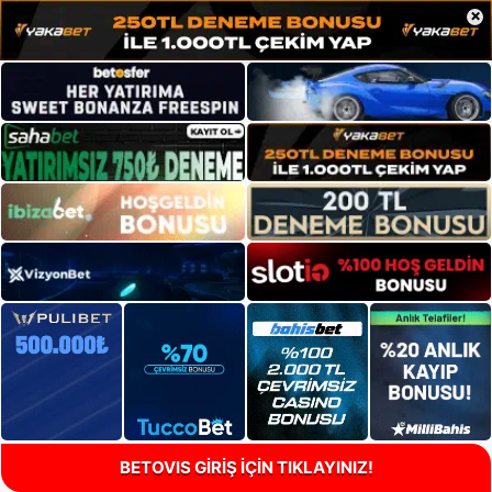
×
BETOVIS GİRİŞ İÇİN TIKLAYINIZ!