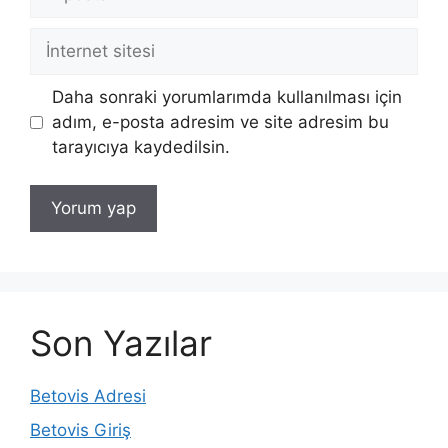
posta
İnternet
sitesi
Daha sonraki yorumlarımda kullanılması için
adım, e-posta adresim ve site adresim bu
tarayıcıya kaydedilsin.
Son Yazılar
Betovis Adresi
Betovis Giriş