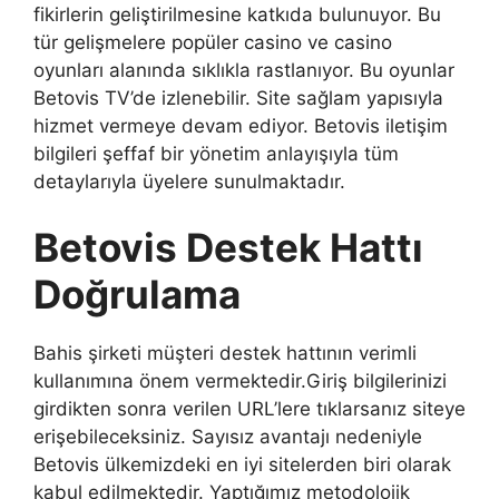
fikirlerin geliştirilmesine katkıda bulunuyor. Bu
tür gelişmelere popüler casino ve casino
oyunları alanında sıklıkla rastlanıyor. Bu oyunlar
Betovis TV’de izlenebilir. Site sağlam yapısıyla
hizmet vermeye devam ediyor. Betovis iletişim
bilgileri şeffaf bir yönetim anlayışıyla tüm
detaylarıyla üyelere sunulmaktadır.
Betovis Destek Hattı
Doğrulama
Bahis şirketi müşteri destek hattının verimli
kullanımına önem vermektedir.Giriş bilgilerinizi
girdikten sonra verilen URL’lere tıklarsanız siteye
erişebileceksiniz. Sayısız avantajı nedeniyle
Betovis ülkemizdeki en iyi sitelerden biri olarak
kabul edilmektedir. Yaptığımız metodolojik