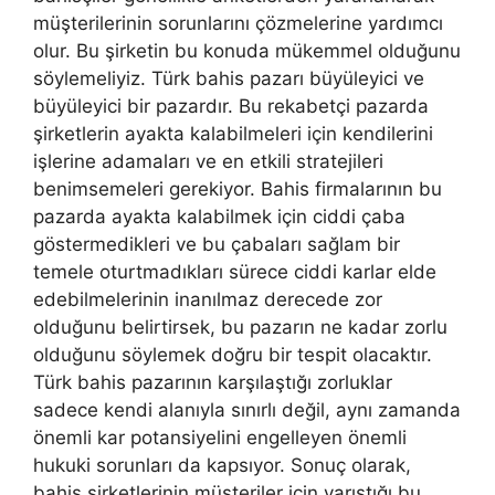
müşterilerinin sorunlarını çözmelerine yardımcı
olur. Bu şirketin bu konuda mükemmel olduğunu
söylemeliyiz. Türk bahis pazarı büyüleyici ve
büyüleyici bir pazardır. Bu rekabetçi pazarda
şirketlerin ayakta kalabilmeleri için kendilerini
işlerine adamaları ve en etkili stratejileri
benimsemeleri gerekiyor. Bahis firmalarının bu
pazarda ayakta kalabilmek için ciddi çaba
göstermedikleri ve bu çabaları sağlam bir
temele oturtmadıkları sürece ciddi karlar elde
edebilmelerinin inanılmaz derecede zor
olduğunu belirtirsek, bu pazarın ne kadar zorlu
olduğunu söylemek doğru bir tespit olacaktır.
Türk bahis pazarının karşılaştığı zorluklar
sadece kendi alanıyla sınırlı değil, aynı zamanda
önemli kar potansiyelini engelleyen önemli
hukuki sorunları da kapsıyor. Sonuç olarak,
bahis şirketlerinin müşteriler için yarıştığı bu